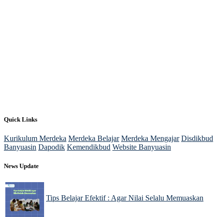
Quick Links
Kurikulum Merdeka
Merdeka Belajar
Merdeka Mengajar
Disdikbud
Banyuasin
Dapodik
Kemendikbud
Website Banyuasin
News Update
Tips Belajar Efektif : Agar Nilai Selalu Memuaskan
22 Nov 2024