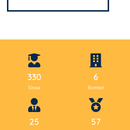
330
6
Siswa
Rombel
25
57